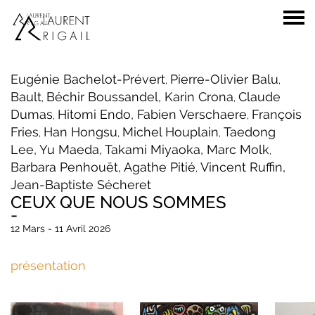
Eugénie Bachelot-Prévert
Pierre-Olivier Balu
,
,
Bault
Béchir Boussandel,
Karin Crona
Claude
,
,
Dumas
Hitomi Endo,
Fabien Verschaere
François
,
,
Fries
Han Hongsu
Michel Houplain
Taedong
,
,
,
Lee,
Yu Maeda,
Takami Miyaoka,
Marc Molk
,
Barbara Penhouët,
Agathe Pitié
Vincent Ruffin,
,
Jean-Baptiste Sécheret
CEUX QUE NOUS SOMMES
-
12 Mars - 11 Avril 2026
présentation