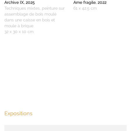
Archive IX, 2025
Ame fragile, 2022
Techniques mixtes, peinture sur
61 x 42.5 cm
assemblage de bois moulé
dans une caisse en bois et
moule à brique
32 x 30 x 10 cm
Expositions