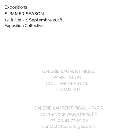
Expositions
SUMMER SEASON
12 Juillet - 1 Septembre 2018
Exposition Collective
GALERIE LAURENT RIGAIL
PARIS - SEOUL
CONTEMPORARY ART
URBAN ART
GALERIE LAURENT RIGAIL - PARIS
40, rue Volta 75003 Paris, FR
+33 (0)1 42 77 09 00
contact@laurentrigail.com