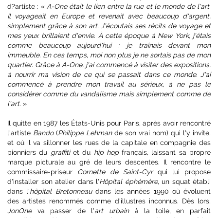
d?artiste : «
A-One était le lien entre la rue et le monde de l'art.
Il voyageait en Europe et revenait avec beaucoup d'argent,
simplement grâce à son art. J'écoutais ses récits de voyage et
mes yeux brillaient d'envie. À cette époque à New York, j'étais
comme beaucoup aujourd'hui : je traînais devant mon
immeuble. En ces temps, moi non plus je ne sortais pas de mon
quartier. Grâce à A-One, j'ai commencé à visiter des expositions,
à nourrir ma vision de ce qui se passait dans ce monde. J'ai
commencé à prendre mon travail au sérieux, à ne pas le
considérer comme du vandalisme mais simplement comme de
l'art.
»
Il quitte en 1987 les États-Unis pour Paris, après avoir rencontré
l'artiste
Bando
(
Philippe Lehman
de son vrai nom) qui l'y invite,
et où il va sillonner les rues de la capitale en compagnie des
pionniers du
graffiti
et du
hip hop
français, laissant sa propre
marque picturale au gré de leurs descentes. Il rencontre le
commissaire-priseur
Cornette de Saint-Cyr
qui lui propose
d'installer son atelier dans l'
Hôpital éphémère
, un squat établi
dans l'
hôpital Bretonneau
dans les années 1990 où évoluent
des artistes renommés comme d'illustres inconnus. Dès lors,
JonOne
va passer de l'
art urbain
à la toile, en parfait