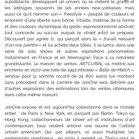
autodidacte, développant un univers où se mêlent le
graffiti
et
les
lettrages
, souvenirs de ses années new-yorkaises, mais
aussi ce qu'il nomme son «
freestyle
», peuplé de couleurs et
empreint d'une liberté sans borne. Vitalité, maîtrise de la forme
et des couleurs, dynamique du geste,
expressionnisme abstrait
,
tout concorde au succès auquel le
street artist
se prépare.
Découvert par
agnès b.
, qui perçoit alors le «
travail naissant
d'un vrai peintre
» et lui achète deux toiles, il se lance dans une
série de solo shows et autres expositions personnelles
(notamment en France et en Allemagne). Face à sa notoriété
grandissante, la maison de ventes
ARTCURIAL
va mettre aux
enchères en 2007 une toile de 1993 intitulée «
Balle de Match
»,
vendue pour la somme record de 24 800 euros (ce montant
sans précédent dans la carrière de
JonOne
sera détrôné par
d'autres explosions des estimations lors de ventes ultérieures
dans cette même maison).
JonOne
expose et est aujourd'hui collectionné dans le monde
entier : de Paris à New York, en passant par Berlin, Tokyo ou
Hong Kong, collectionneurs de
street art
et institutions d'
art
contemporain
, tous veulent arborer une œuvre de l'
artiste
urbain
américain. Qui, par ailleurs, va aussi multiplier les
partenariats prestigieux : en 2009, il repeint un
Thalys
pour le