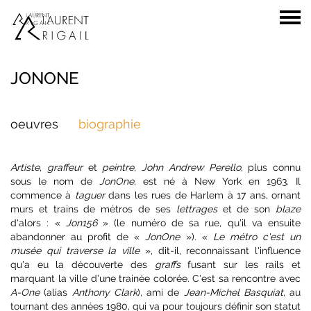
JONONE
oeuvres
biographie
Artiste
,
graffeur
et
peintre
,
John Andrew Perello
, plus connu
sous le nom de
JonOne
, est né à New York en 1963. Il
commence à
taguer
dans les rues de Harlem à 17 ans, ornant
murs et trains de métros de ses
lettrages
et de son
blaze
d'alors : «
Jon156
» (le numéro de sa rue, qu'il va ensuite
abandonner au profit de «
JonOne
»). «
Le métro c'est un
musée qui traverse la ville
», dit-il, reconnaissant l'influence
qu'a eu la découverte des
graffs
fusant sur les rails et
marquant la ville d'une trainée colorée. C'est sa rencontre avec
A-One
(alias
Anthony Clark
), ami de
Jean-Michel Basquiat
, au
tournant des années 1980, qui va pour toujours définir son statut