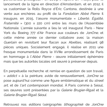
lancement de la ligne en direction d'Amsterdam, et en 2012, il
va customiser la Rolls Royce d'Éric Cantona, destinée à une
vente aux enchères au profit de la
Fondation Abbé Pierre
. Il
inaugure, en 2015, l'œuvre monumentale «
Liberté, Égalité,
Fraternité
» (300 x 220 cm) entre les murs de l'Assemblée
Nationale. L'année suivante a lieu le vol inaugural Paris - New
York du Boeing 777 d'Air France aux couleurs de
JonOne
, et
cette même année ce dernier collabore avec la maison
Guerlain
en revisitant leur flacon aux Abeilles, réalisant 98
pièces uniques. Socialement engagé, il réalise en 2011 une
fresque monumentale dans le XVIIIe arrondissement de Paris
en hommage à l'
Abbé Pierre
- œuvre initialement éphémère
mais que les autorités locales ont œuvré à préserver depuis.
En perpétuelle recherche et remise en question de son travail,
«
addict
» à la peinture, avide de renouvellement,
JonOne
se
pose aujourd'hui comme une figure emblématique et du
street
art
, et de
l'art contemporain
mondial. À Paris comme à Séoul,
ses œuvres sont présentées par la
Galerie Brugier-Rigail
et la
Galerie Brugier-Rigail Séoul
.
Retrouvez nos
éditions
(
sérigraphie
,
lithographie
) de
JonOne