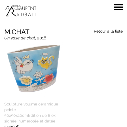
M.CHAT
Retour à la liste
Un vase de chat
, 2016
Sculpture volume céramique
peinte
50x50x10cmEdition de 8 ex
signée, numérotée et datée
2 900 €