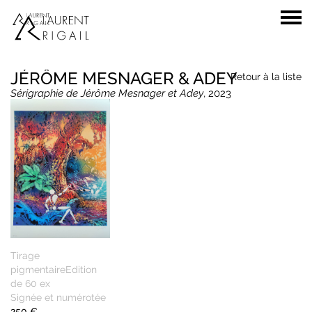
JÉRÔME MESNAGER & ADEY
Retour à la liste
Sérigraphie de Jérôme Mesnager et Adey
, 2023
Tirage
pigmentaireEdition
de 60 ex
Signée et numérotée
250 €