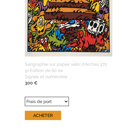
Sérigraphie sur papier vélin d'Arches 270
gr.Edition de 60 ex
Signée et numérotée
300 €