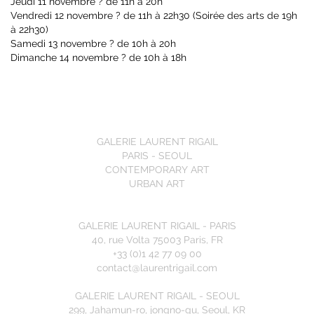
Jeudi 11 novembre ? de 11h à 20h
Vendredi 12 novembre ? de 11h à 22h30 (Soirée des arts de 19h
à 22h30)
Samedi 13 novembre ? de 10h à 20h
Dimanche 14 novembre ? de 10h à 18h
GALERIE LAURENT RIGAIL
PARIS - SEOUL
CONTEMPORARY ART
URBAN ART
GALERIE LAURENT RIGAIL - PARIS
40, rue Volta 75003 Paris, FR
+33 (0)1 42 77 09 00
contact@laurentrigail.com
GALERIE LAURENT RIGAIL - SEOUL
299, Jahamun-ro, jongno-gu, Seoul, KR